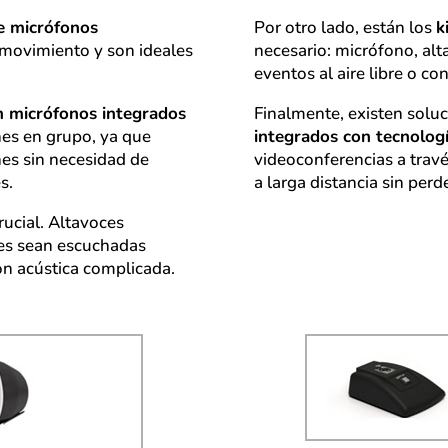
e micrófonos
Por otro lado, están los
k
e movimiento y son ideales
necesario: micrófono, al
eventos al aire libre o co
n micrófonos integrados
Finalmente, existen sol
nes en grupo, ya que
integrados con tecnolog
nes sin necesidad de
videoconferencias a travé
s.
a larga distancia sin perd
ucial. Altavoces
ces sean escuchadas
on acústica complicada.