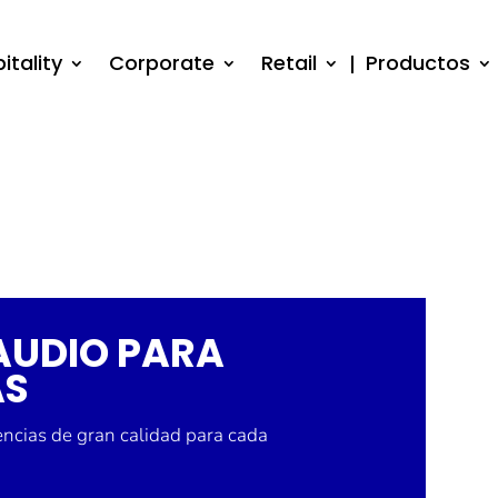
itality
Corporate
Retail
Productos
AUDIO PARA
AS
encias de gran calidad para cada