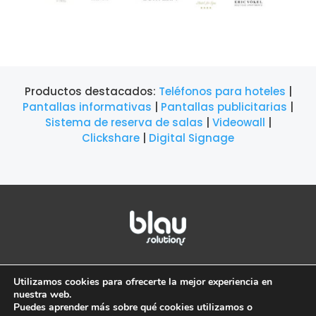
Productos destacados:
Teléfonos para hoteles
|
Pantallas informativas
|
Pantallas publicitarias
|
Sistema de reserva de salas
|
Videowall
|
Clickshare
|
Digital Signage
©2026 Blau Solutions |
Aviso legal
|
Política de
Utilizamos cookies para ofrecerte la mejor experiencia en
privacidad
|
Política de cookies
nuestra web.
Puedes aprender más sobre qué cookies utilizamos o